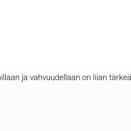
staa viskiä vodkaksi tai muuksi
aan ja vahvuudellaan on liian tärke