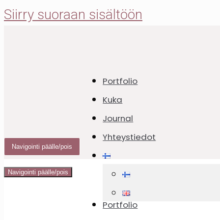
Siirry suoraan sisältöön
Portfolio
Graavi
Kuka
Journal
Yhteystiedot
Navigointi päälle/pois
29.05.2022
29.05.2022
Navigointi päälle/pois
Parasta, mitä voi tapahtua punaisille k
Portfolio
Ja paras suhde tähän reseptiin on s