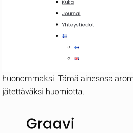
Kuka
Journal
Yhteystiedot
Notabene. Älä edes yritä yksinkertai
huonommaksi. Tämä ainesosa aromill
jätettäväksi huomiotta.
Graavi