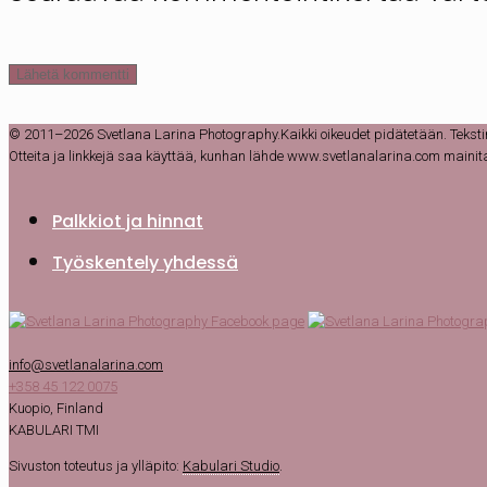
© 2011–2026 Svetlana Larina Photography.Kaikki oikeudet pidätetään. Tekstin, va
Otteita ja linkkejä saa käyttää, kunhan lähde www.svetlanalarina.com mainitaa
Palkkiot ja hinnat
Työskentely yhdessä
info@svetlanalarina.com
+358 45 122 0075
Kuopio, Finland
KABULARI TMI
Sivuston toteutus ja ylläpito:
Kabulari Studio
.