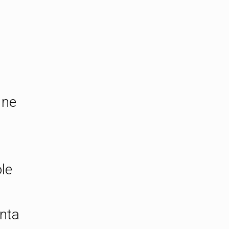
 ne
ole
inta