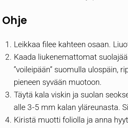
Ohje
Leikkaa filee kahteen osaan. Liuot
Kaada liukenemattomat suolajäänn
”voileipään” suomulla ulospäin, ripo
pieneen syvään muotoon.
Täytä kala viskin ja suolan seokse
alle 3-5 mm kalan yläreunasta. Si
Kiristä muotti foliolla ja anna hy