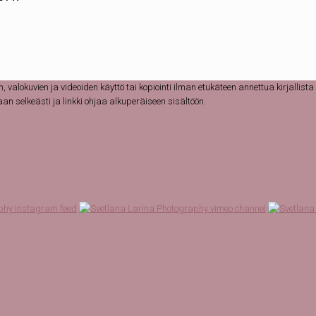
lokuvien ja videoiden käyttö tai kopiointi ilman etukäteen annettua kirjallista 
n selkeästi ja linkki ohjaa alkuperäiseen sisältöön.