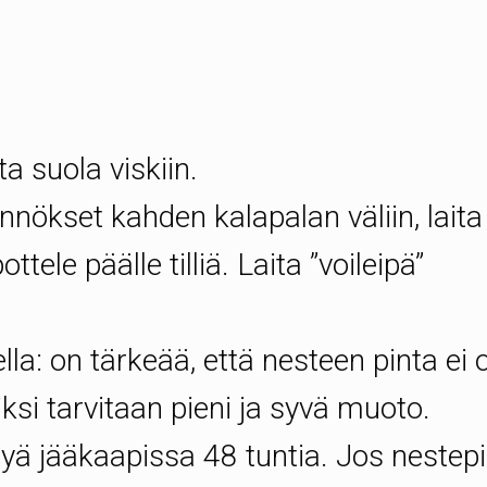
a suola viskiin.
ökset kahden kalapalan väliin, laita
ttele päälle tilliä. Laita ”voileipä”
lla: on tärkeää, että nesteen pinta ei 
ksi tarvitaan pieni ja syvä muoto.
ytyä jääkaapissa 48 tuntia. Jos nestep