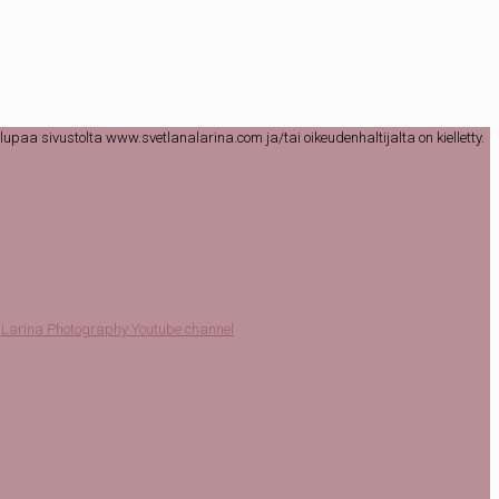
lupaa sivustolta www.svetlanalarina.com ja/tai oikeudenhaltijalta on kielletty.