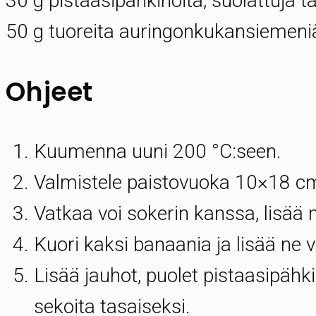
30 g pistaasipähkinöitä, suolattuja 
50 g tuoreita auringonkukansiemeni
Ohjeet
Kuumenna uuni 200 °C:seen.
Valmistele paistovuoka 10×18 c
Vatkaa voi sokerin kanssa, lisää m
Kuori kaksi banaania ja lisää ne 
Lisää jauhot, puolet pistaasipäh
sekoita tasaiseksi.