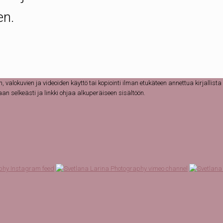
en.
lokuvien ja videoiden käyttö tai kopiointi ilman etukäteen annettua kirjallista 
n selkeästi ja linkki ohjaa alkuperäiseen sisältöön.