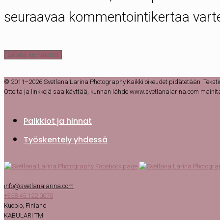
seuraavaa kommentointikertaa vart
© 2011–2026 Svetlana Larina Photography.Kaikki oikeudet pidätetään. Tekstin, va
Otteita ja linkkejä saa käyttää, kunhan lähde www.svetlanalarina.com mainitaa
Palkkiot ja hinnat
Työskentely yhdessä
info@svetlanalarina.com
+358 45 122 0075
Kuopio, Finland
KABULARI TMI