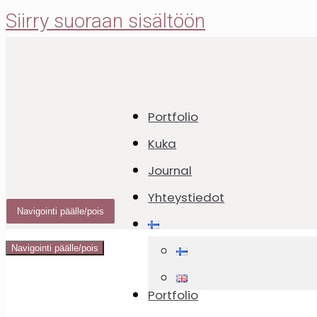
Siirry suoraan sisältöön
Portfolio
Banaanikakku t
Kuka
Journal
pistaasipähkinö
Yhteystiedot
Navigointi päälle/pois
Navigointi päälle/pois
16.01.2022
16.01.2022
Portfolio