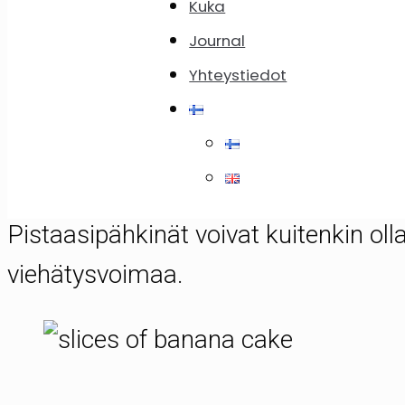
Kuka
Journal
Yhteystiedot
Itse asiassa en todellakaan pidä ba
on liian makea ja pakkomielteisen aro
on helppo korjata vain kourallisella tu
Pistaasipähkinät voivat kuitenkin ol
viehätysvoimaa.