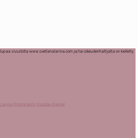
lupaa sivustolta www.svetlanalarina.com ja/tai oikeudenhaltijalta on kielletty.