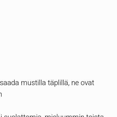
aada mustilla täplillä, ne ovat
n