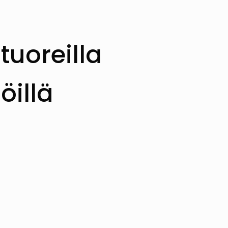
uoreilla
öillä