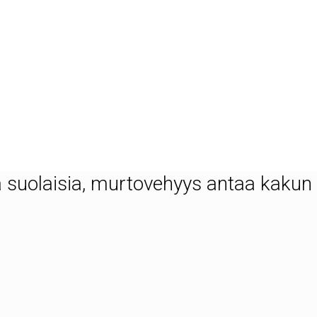
naanien leivonnasta. Minun makuuni s
maattinen. Mutta kävi ilmi, että tila
oreilla pistaasipähkinöillä.
la suolaisia, murtovehyys antaa kakun