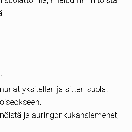
tai suolattomia, mieluummin toista
ä
m.
unat yksitellen ja sitten suola.
voiseokseen.
kinöistä ja auringonkukansiemenet,