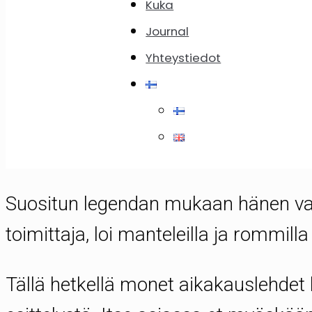
Kuka
Runebergin torttun eli Runebergin 
Journal
perinne helmikuun alussa – ja erityi
Yhteystiedot
kansallisrunoilijan ja Suomen hymnin
syntymäpäivänä.
Suositun legendan mukaan hänen vaim
toimittaja, loi manteleilla ja rommil
Tällä hetkellä monet aikakauslehdet