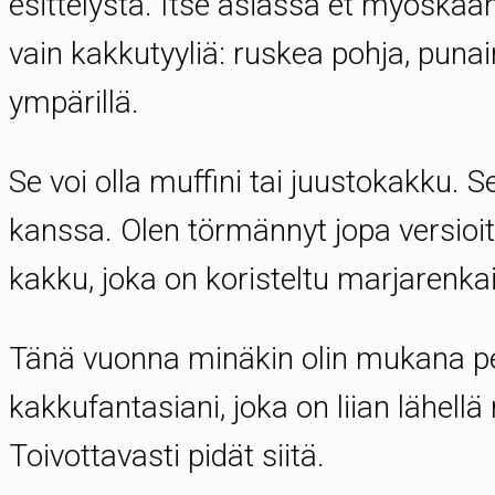
esittelystä. Itse asiassa et myöskään
vain kakkutyyliä: ruskea pohja, puna
ympärillä.
Se voi olla muffini tai juustokakku. 
kanssa. Olen törmännyt jopa versioita
kakku, joka on koristeltu marjarenkail
Tänä vuonna minäkin olin mukana p
kakkufantasiani, joka on liian lähel
Toivottavasti pidät siitä.