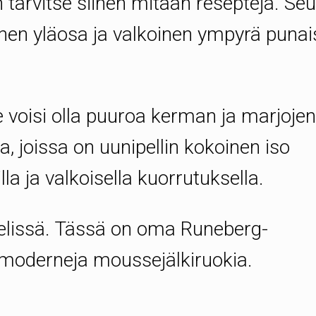
 tarvitse siihen mitään reseptejä. Se
inen yläosa ja valkoinen ympyrä puna
Se voisi olla puuroa kerman ja marjojen
, joissa on uunipellin kokoinen iso
la ja valkoisella kuorrutuksella.
elissä. Tässä on oma Runeberg-
lä moderneja moussejälkiruokia.