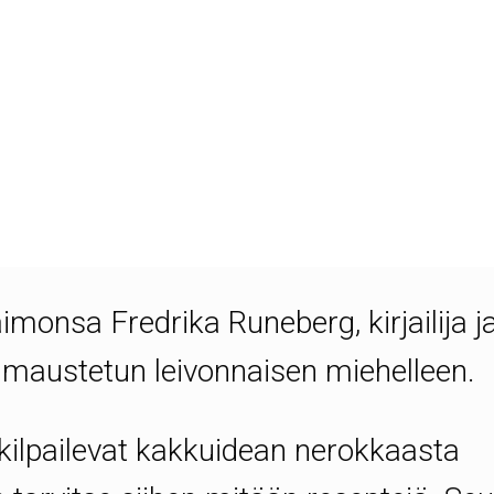
kakun tekeminen on kodikas suomalai
sesti 5. helmikuuta, suomalaisen
 kirjoittajan Johan Ludvig Runebergin
onsa Fredrika Runeberg, kirjailija j
la maustetun leivonnaisen miehelleen.
 kilpailevat kakkuidean nerokkaasta