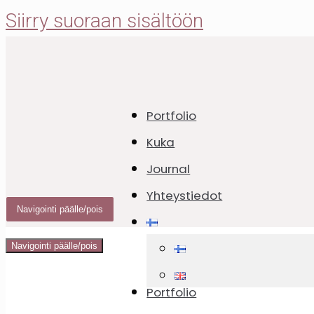
Siirry suoraan sisältöön
Portfolio
Runebergin tor
Kuka
Journal
Yhteystiedot
Navigointi päälle/pois
29.05.2022
Navigointi päälle/pois
Portfolio