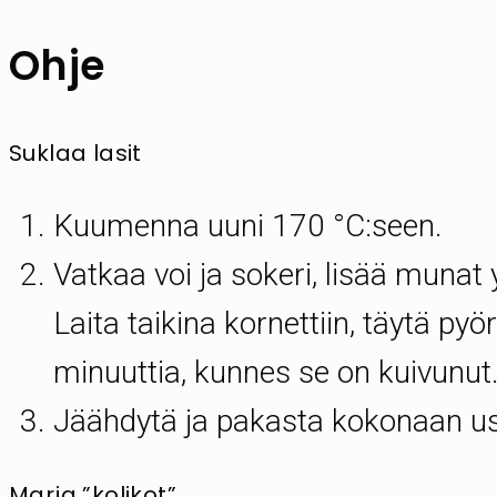
Ohje
Suklaa lasit
Kuumenna uuni 170 °C:seen.
Vatkaa voi ja sokeri, lisää munat y
Laita taikina kornettiin, täytä pyö
minuuttia, kunnes se on kuivunut
Jäähdytä ja pakasta kokonaan use
Marja ”kolikot”